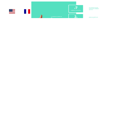
3) Le match parfait VS Le meilleur
disponible
Contrairement aux recruteurs et aux cabinets, les employés
ne dépendent pas de la cooptation comme principale
source de revenus. Les employés font des
recommandations basées sur la conviction que la personne
est
un match parfait
pour le poste.